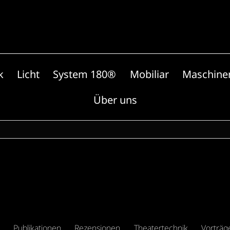
k
Licht
System 180®
Mobiliar
Maschine
Über uns
Publikationen
Rezensionen
Theatertechnik
Vorträg