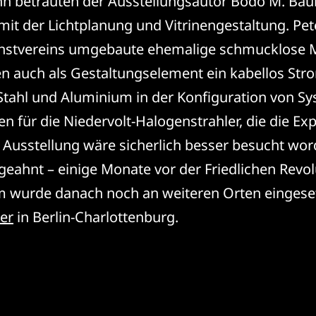
n betrauten der Ausstellungsautor Bodo M. Bau
 mit der Lichtplanung und Vitrinengestaltung. Pe
unstvereins umgebaute ehemalige schmucklose M
en auch als Gestaltungselement ein kabellos St
Stahl und Aluminium in der Konfiguration von Sy
n für die Niedervolt-Halogenstrahler, die die Exp
e Ausstellung wäre sicherlich besser besucht wo
geahnt – einige Monate vor der Friedlichen Revol
wurde danach noch an weiteren Orten eingesetz
er
in Berlin-Charlottenburg.