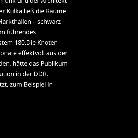
munk und der Architekt
ter Kulka ließ die Räume
arkthallen – schwarz
rom führendes
stem 180.
Die Knoten
onate effektvoll aus der
rden, hätte das Publikum
ution in der DDR.
t, zum Beispiel in