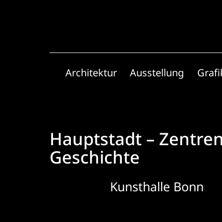
Zum
Inhalt
springen
Architektur
Ausstellung
Grafi
Hauptstadt – Zentre
Geschichte
Kunsthalle Bonn