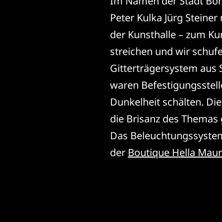
Im Namen der Stadt Bon
Peter Kulka Jürg Steiner
der Kunsthalle – zum K
streichen und wir schuf
Gitterträgersystem aus 
waren Befestigungsstelle
Dunkelheit schälten. Di
die Brisanz des Themas 
Das Beleuchtungssystem 
der
Boutique Hella Maur