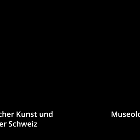
tion
cher Kunst und
Museolo
er Schweiz