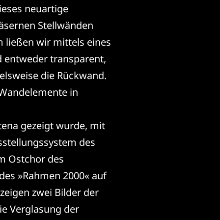
ieses neuartige
läsernen Stellwänden
ließen wir mittels eines
d entweder transparent,
ielsweise die Rückwand.
n Wandelemente in
ltena gezeigt wurde, mit
usstellungssystem des
im Ostchor des
des »Rahmen 2000« auf
eigen zwei Bilder der
die Verglasung der