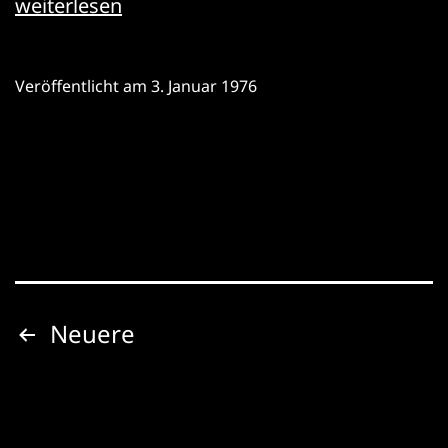
Else
weiterlesen
Lasker-
Schüler:
Veröffentlicht am
3. Januar 1976
Die
Wupper
Seitennummerierung
Neuere
der
Beiträge