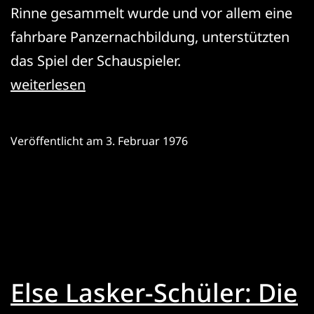
Rinne gesammelt wurde und vor allem eine
fahrbare Panzernachbildung, unterstützten
das Spiel der Schauspieler.
Bertolt
weiterlesen
Brecht:
Der
Veröffentlicht am
3. Februar 1976
Untergang
des
Egoisten
Johann
Fatzer
Else Lasker-Schüler: Die