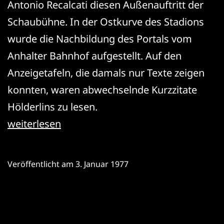
Antonio Recalcati diesen Außenauftritt der
Schaubühne. In der Ostkurve des Stadions
wurde die Nachbildung des Portals vom
Anhalter Bahnhof aufgestellt. Auf den
Anzeigetafeln, die damals nur Texte zeigen
konnten, waren abwechselnde Kurzzitate
Hölderlins zu lesen.
Friedrich
weiterlesen
Hölderlin:
Die
Veröffentlicht am
3. Januar 1977
Winterreise
nach
Hyperion