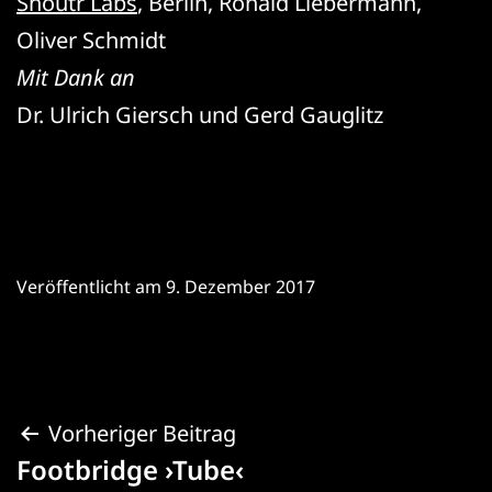
Shoutr Labs
, Berlin, Ronald Liebermann,
Oliver Schmidt
Mit Dank an
Dr. Ulrich Giersch und Gerd Gauglitz
Veröffentlicht am
9. Dezember 2017
Beitragsnavigation
Vorheriger Beitrag
Footbridge ›Tube‹