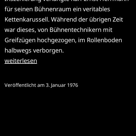
für seinen Bühnenraum ein veritables
Kettenkarussell. Während der übrigen Zeit
war dieses, von Bühnentechnikern mit
Greifzügen hochgezogen, im Rollenboden
halbwegs verborgen.
Else
weiterlesen
Lasker-
Schüler:
Veröffentlicht am
3. Januar 1976
Die
Wupper