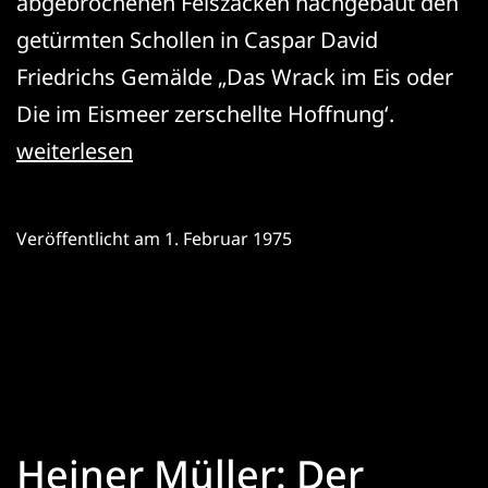
abgebrochenen Felszacken nachgebaut den
getürmten Schollen in Caspar David
Friedrichs Gemälde „Das Wrack im Eis oder
Die im Eismeer zerschellte Hoffnung‘.
Empedokles
weiterlesen
–
Hölderlin
Veröffentlicht am
1. Februar 1975
lesen
Heiner Müller: Der