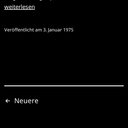
Heiner
weiterlesen
Müller:
Der
Veröffentlicht am
3. Januar 1975
Lohndrücker
Seitennummerierung
Neuere
der
Beiträge